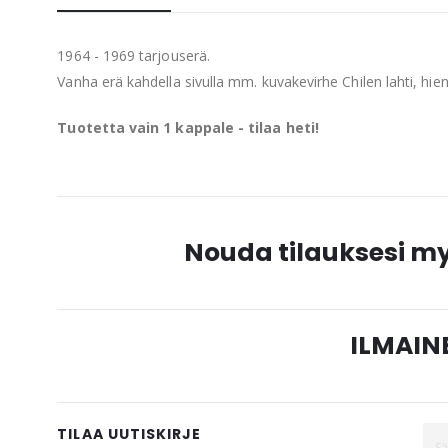
beginning
of
1964 - 1969 tarjouserä.
the
Vanha erä kahdella sivulla mm. kuvakevirhe Chilen lahti, hi
images
gallery
Tuotetta vain 1 kappale - tilaa heti!
Nouda tilauksesi 
ILMAINE
TILAA UUTISKIRJE