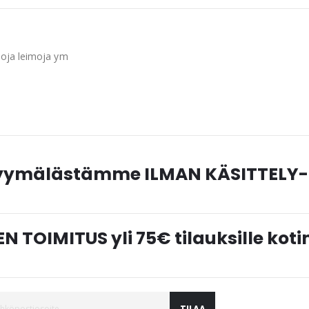
enoja leimoja ym
myymälästämme ILMAN KÄSITTELY-
N TOIMITUS yli 75€ tilauksille ko
TILAA