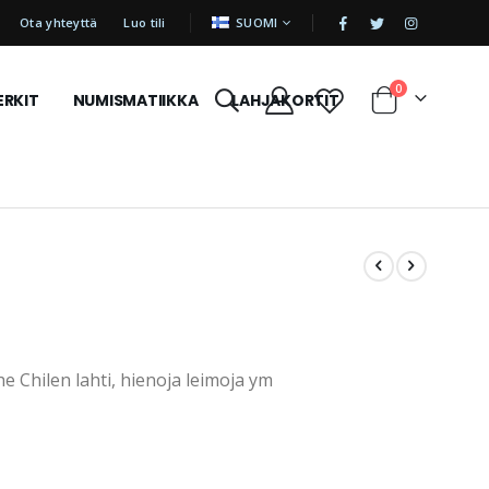
|
KIELI
Ota yhteyttä
Luo tili
SUOMI
tuotetta
0
ERKIT
NUMISMATIIKKA
LAHJAKORTIT
Cart
e Chilen lahti, hienoja leimoja ym