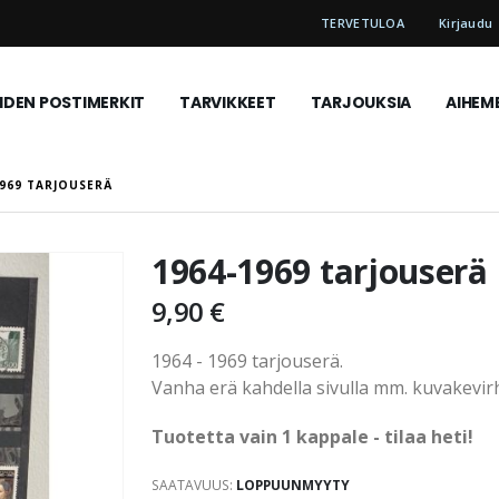
TERVETULOA
Kirjaudu
DEN POSTIMERKIT
TARVIKKEET
TARJOUKSIA
AIHEM
1969 TARJOUSERÄ
1964-1969 tarjouserä
9,90 €
1964 - 1969 tarjouserä.
Vanha erä kahdella sivulla mm. kuvakevirh
Tuotetta vain 1 kappale - tilaa heti!
SAATAVUUS:
LOPPUUNMYYTY