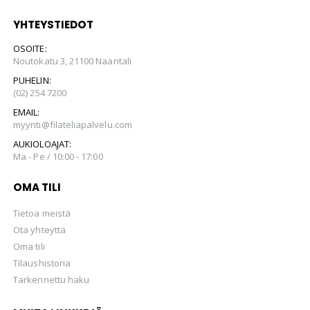
YHTEYSTIEDOT
OSOITE:
Noutokatu 3, 21100 Naantali
PUHELIN:
(02) 254 7200
EMAIL:
myynti@filateliapalvelu.com
AUKIOLOAJAT:
Ma - Pe / 10:00 - 17:00
OMA TILI
Tietoa meistä
Ota yhteyttä
Oma tili
Tilaushistoria
Tarkennettu haku