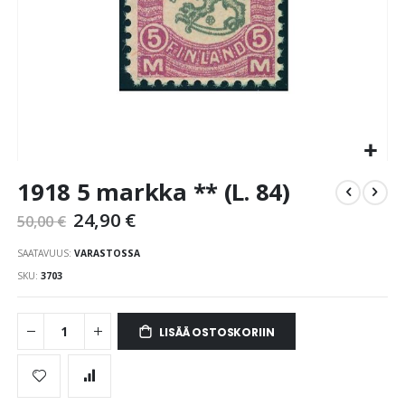
Skip
1918 5 markka ** (L. 84)
to
the
24,90 €
50,00 €
beginning
of
SAATAVUUS:
VARASTOSSA
the
SKU
3703
images
gallery
LISÄÄ OSTOSKORIIN