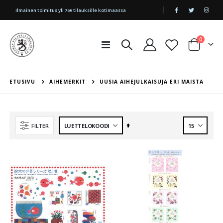
|
Ilmainen toimitus yli 75€ tilauksille kotimaassa
tuotetta
0
Toggle
Cart
Nav
ETUSIVU
AIHEMERKIT
UUSIA AIHEJULKAISUJA ERI MAISTA
Aseta
FILTER
laskevaan
järjestykseen