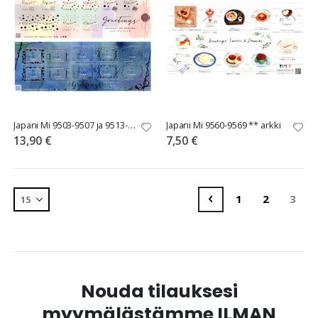
Japani Mi 9503-9507 ja 9513-9517 ** arkit
Japani Mi 9560-9569 ** arkki
13,90 €
7,50 €
Sivu
Sivu
Edellinen
Sivu
Sivu
You'r
1
2
3
Nouda tilauksesi
myymälästämme ILMAN