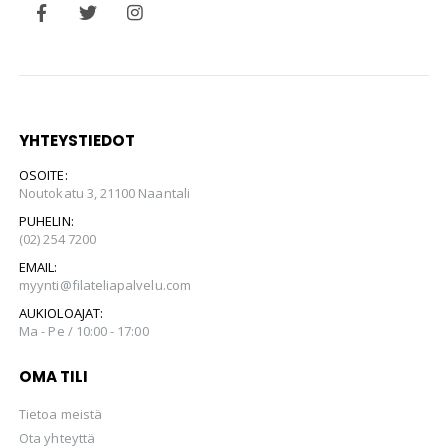
YHTEYSTIEDOT
OSOITE:
Noutokatu 3, 21100 Naantali
PUHELIN:
(02) 254 7200
EMAIL:
myynti@filateliapalvelu.com
AUKIOLOAJAT:
Ma - Pe / 10:00 - 17:00
OMA TILI
Tietoa meistä
Ota yhteyttä