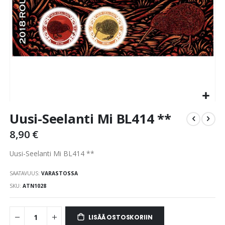
Skip
Uusi-Seelanti Mi BL414 **
to
the
8,90 €
beginning
of
Uusi-Seelanti Mi BL414 **
the
images
SAATAVUUS:
VARASTOSSA
gallery
SKU
ATN1028
LISÄÄ OSTOSKORIIN