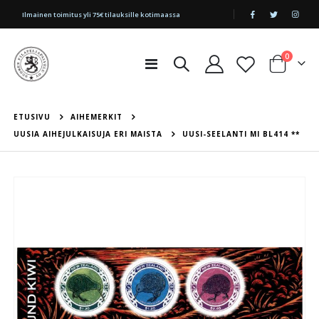
|
Ilmainen toimitus yli 75€ tilauksille kotimaassa
tuotetta
0
Toggle
Cart
Nav
ETUSIVU
AIHEMERKIT
UUSIA AIHEJULKAISUJA ERI MAISTA
UUSI-SEELANTI MI BL414 **
Skip
to
the
end
of
the
images
gallery