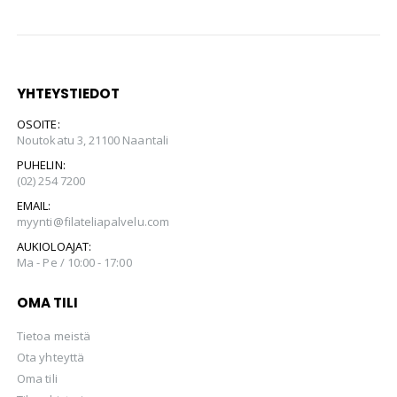
YHTEYSTIEDOT
OSOITE:
Noutokatu 3, 21100 Naantali
PUHELIN:
(02) 254 7200
EMAIL:
myynti@filateliapalvelu.com
AUKIOLOAJAT:
Ma - Pe / 10:00 - 17:00
OMA TILI
Tietoa meistä
Ota yhteyttä
Oma tili