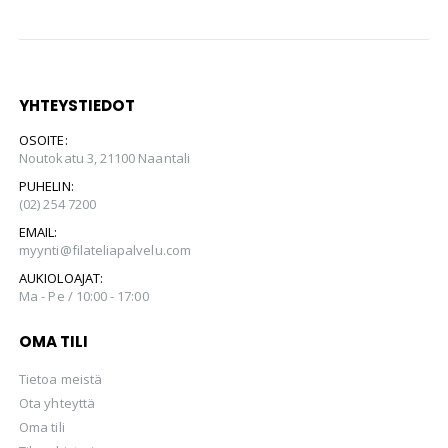
YHTEYSTIEDOT
OSOITE:
Noutokatu 3, 21100 Naantali
PUHELIN:
(02) 254 7200
EMAIL:
myynti@filateliapalvelu.com
AUKIOLOAJAT:
Ma - Pe / 10:00 - 17:00
OMA TILI
Tietoa meistä
Ota yhteyttä
Oma tili