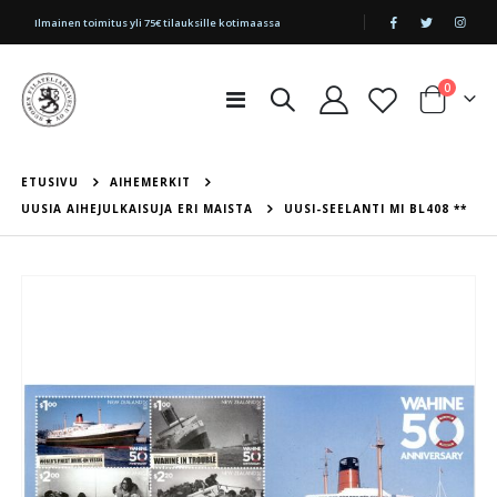
|
Ilmainen toimitus yli 75€ tilauksille kotimaassa
tuotetta
0
Toggle
Cart
Nav
ETUSIVU
AIHEMERKIT
UUSIA AIHEJULKAISUJA ERI MAISTA
UUSI-SEELANTI MI BL408 **
Skip
to
the
end
of
the
images
gallery