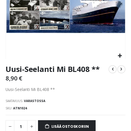
Skip
Uusi-Seelanti Mi BL408 **
to
the
8,90 €
beginning
of
Uusi-Seelanti Mi BL408 **
the
images
SAATAVUUS:
VARASTOSSA
gallery
SKU
ATN1024
LISÄÄ OSTOSKORIIN