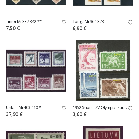
Timor Mi 337-342 **
Tonga Mi 364-373
7,50 €
6,90 €
Unkari Mi 403-410 *
1952 Suomi, XV Olympia -sarja **
37,90 €
3,60 €