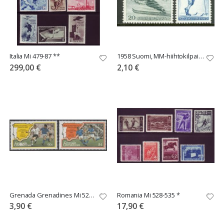
Italia Mi 479-87 **
1958 Suomi, MM-hiihtokilpailut Lahdessa **
299,00 €
2,10 €
Grenada Grenadines Mi 526-527 ** Jalkapallo
Romania Mi 528-535 *
3,90 €
17,90 €