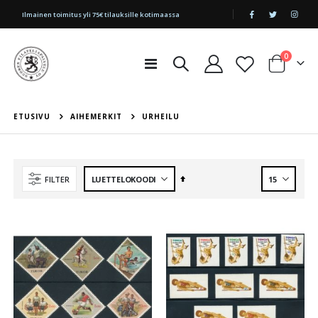
|
Ilmainen toimitus yli 75€ tilauksille kotimaassa
tuotetta
0
Toggle
Cart
Nav
ETUSIVU
AIHEMERKIT
URHEILU
Aseta
FILTER
laskevaan
järjestykseen