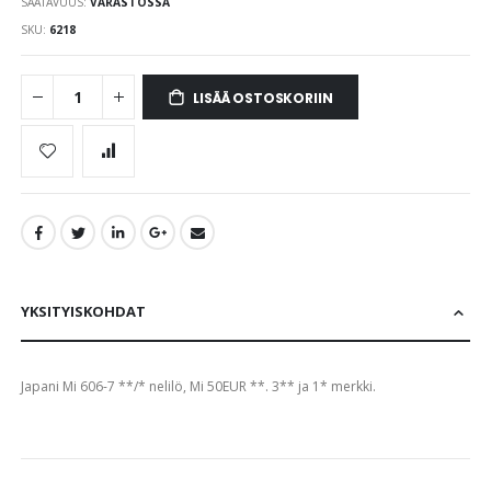
SAATAVUUS:
VARASTOSSA
images
gallery
SKU
6218
LISÄÄ OSTOSKORIIN
YKSITYISKOHDAT
Japani Mi 606-7 **/* nelilö, Mi 50EUR **. 3** ja 1* merkki.