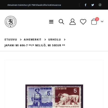
|
Ilmainen toimitus yli 75€ tilauksille kotimaassa
tuotetta
0
Toggle
Cart
Nav
ETUSIVU
AIHEMERKIT
URHEILU
JAPANI MI 606-7 **/* NELILÖ, MI 50EUR **
Skip
to
the
end
of
the
images
gallery