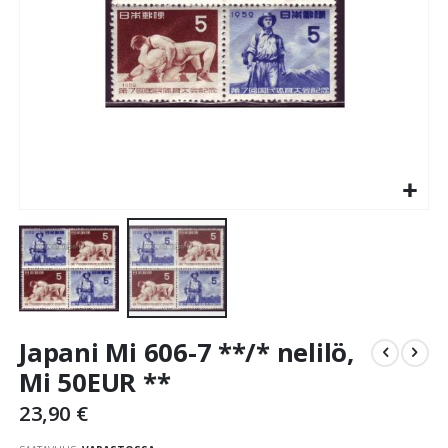
Skip
Japani Mi 606-7 **/* nelilö,
to
the
Mi 50EUR **
beginning
23,90 €
of
the