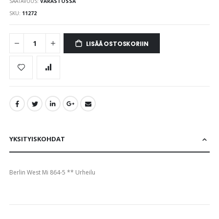
SAATAVUUS:
VARASTOSSA
images
gallery
SKU
11272
LISÄÄ OSTOSKORIIN
YKSITYISKOHDAT
Berlin West Mi 864-5 ** Urheilu