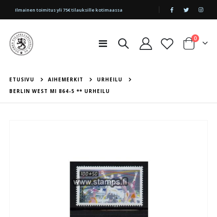
|
Ilmainen toimitus yli 75€ tilauksille kotimaassa
tuotetta
0
Toggle
Cart
Nav
ETUSIVU
AIHEMERKIT
URHEILU
BERLIN WEST MI 864-5 ** URHEILU
Skip
to
the
end
of
the
images
gallery