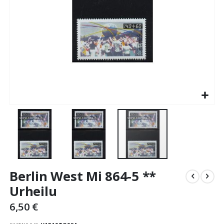
Skip
Berlin West Mi 864-5 **
to
the
Urheilu
beginning
6,50 €
of
the