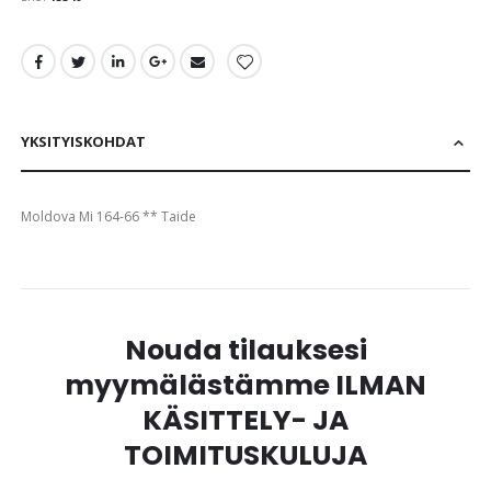
images
gallery
YKSITYISKOHDAT
Moldova Mi 164-66 ** Taide
Nouda tilauksesi
myymälästämme ILMAN
KÄSITTELY- JA
TOIMITUSKULUJA