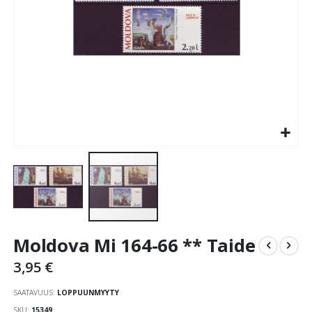
Skip
Moldova Mi 164-66 ** Taide
to
the
3,95 €
beginning
of
SAATAVUUS:
LOPPUUNMYYTY
the
SKU
15349