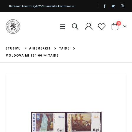
|
Ilmainen toimitus yli 75€ tilauksille kotimaassa
tuotetta
0
Toggle
Cart
Nav
ETUSIVU
AIHEMERKIT
TAIDE
MOLDOVA MI 164-66 ** TAIDE
Skip
to
the
end
of
the
images
gallery