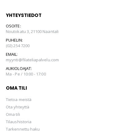
YHTEYSTIEDOT
OSOITE:
Noutokatu 3, 21100 Naantali
PUHELIN:
(02) 254 7200
EMAIL:
myynti@filateliapalvelu.com
AUKIOLOAJAT:
Ma - Pe / 10:00 - 17:00
OMA TILI
Tietoa meistä
Ota yhteyttä
Oma tili
Tilaushistoria
Tarkennettu haku