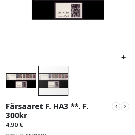
Skip
Färsaaret F. HA3 **. F.
to
the
300kr
beginning
4,90 €
of
the