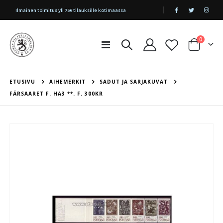
|
Ilmainen toimitus yli 75€ tilauksille kotimaassa
tuotetta
0
Toggle
Cart
Nav
ETUSIVU
AIHEMERKIT
SADUT JA SARJAKUVAT
FÄRSAARET F. HA3 **. F. 300KR
Skip
to
the
end
of
the
images
gallery