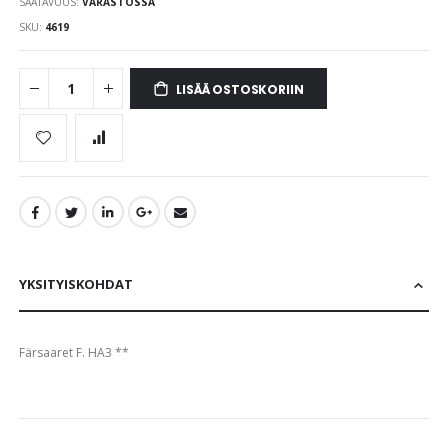
SAATAVUUS:
VARASTOSSA
images
gallery
SKU
4619
LISÄÄ OSTOSKORIIN
YKSITYISKOHDAT
Färsaaret F. HA3 **