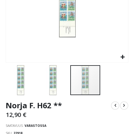
Skip
Norja F. H62 **
to
the
12,90 €
beginning
of
SAATAVUUS:
VARASTOSSA
the
SKU
22918