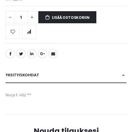
images
gallery
LISÄÄ OSTOSKORIIN
YKSITYISKOHDAT
Norja F. H62 **
Nouda tilauksesi