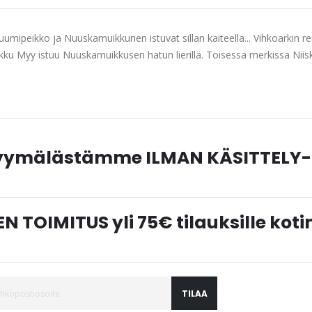
umipeikko ja Nuuskamuikkunen istuvat sillan kaiteella... Vihkoarkin r
kku Myy istuu Nuuskamuikkusen hatun lierillä. Toisessa merkissä Nii
myymälästämme ILMAN KÄSITTELY-
N TOIMITUS yli 75€ tilauksille ko
TILAA