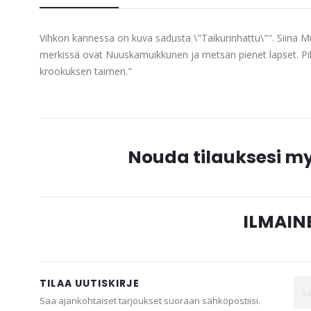
beginning
of
Vihkon kannessa on kuva sadusta \"Taikurinhattu\"". Siinä Mu
the
merkissä ovat Nuuskamuikkunen ja metsän pienet lapset. Pi
images
krookuksen taimen."
gallery
Nouda tilauksesi 
ILMAINE
TILAA UUTISKIRJE
Saa ajankohtaiset tarjoukset suoraan sähköpostiisi.