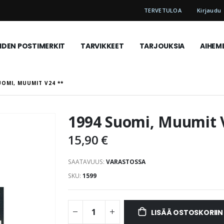
TERVETULOA
Kirjaudu
DEN POSTIMERKIT
TARVIKKEET
TARJOUKSIA
AIHEM
UOMI, MUUMIT V24 **
1994 Suomi, Muumit 
15,90 €
SAATAVUUS:
VARASTOSSA
SKU
1599
LISÄÄ OSTOSKORIIN