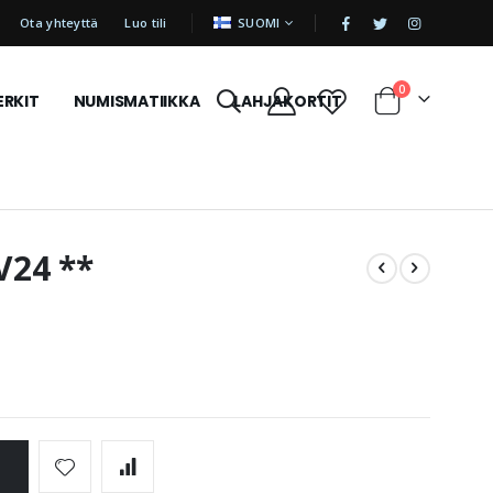
|
KIELI
Ota yhteyttä
Luo tili
SUOMI
tuotetta
0
ERKIT
NUMISMATIIKKA
LAHJAKORTIT
Cart
V24 **