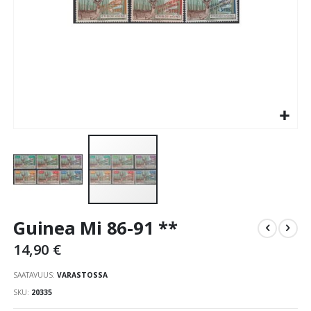
Skip
Guinea Mi 86-91 **
to
the
14,90 €
beginning
of
SAATAVUUS:
VARASTOSSA
the
SKU
20335
images