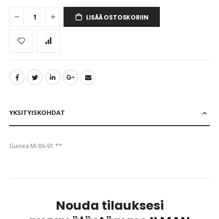
gallery
LISÄÄ OSTOSKORIIN
YKSITYISKOHDAT
Guinea Mi 86-91 **
Nouda tilauksesi