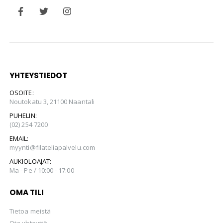
YHTEYSTIEDOT
OSOITE:
Noutokatu 3, 21100 Naantali
PUHELIN:
(02) 254 7200
EMAIL:
myynti@filateliapalvelu.com
AUKIOLOAJAT:
Ma - Pe / 10:00 - 17:00
OMA TILI
Tietoa meistä