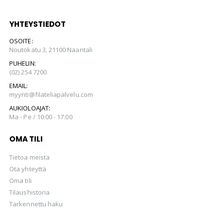
YHTEYSTIEDOT
OSOITE:
Noutokatu 3, 21100 Naantali
PUHELIN:
(02) 254 7200
EMAIL:
myynti@filateliapalvelu.com
AUKIOLOAJAT:
Ma - Pe / 10:00 - 17:00
OMA TILI
Tietoa meistä
Ota yhteyttä
Oma tili
Tilaushistoria
Tarkennettu haku