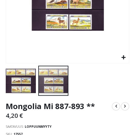
Skip
Mongolia Mi 887-893 **
to
the
4,20 €
beginning
of
SAATAVUUS:
LOPPUUNMYYTY
the
SKU
17557