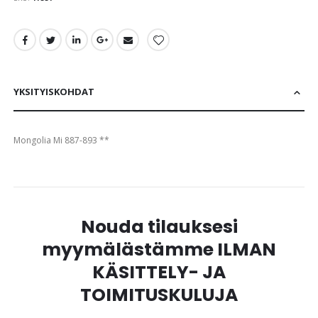
images
gallery
YKSITYISKOHDAT
Mongolia Mi 887-893 **
Nouda tilauksesi
myymälästämme ILMAN
KÄSITTELY- JA
TOIMITUSKULUJA