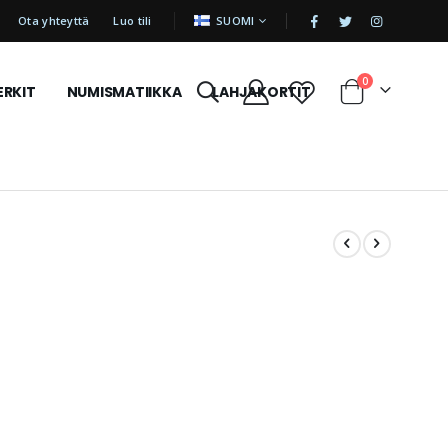
|
KIELI
Ota yhteyttä
Luo tili
SUOMI
tuotetta
0
ERKIT
NUMISMATIIKKA
LAHJAKORTIT
Cart