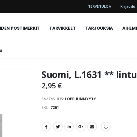
TERVETULOA
Kirjaudu
DEN POSTIMERKIT
TARVIKKEET
TARJOUKSIA
AIHEM
TU
Suomi, L.1631 ** lintu
2,95 €
SAATAVUUS:
LOPPUUNMYYTY
SKU
7261