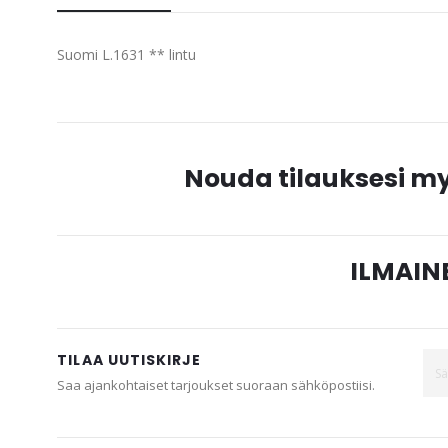
beginning
of
Suomi L.1631 ** lintu
the
images
gallery
Nouda tilauksesi 
ILMAINE
TILAA UUTISKIRJE
Saa ajankohtaiset tarjoukset suoraan sähköpostiisi.