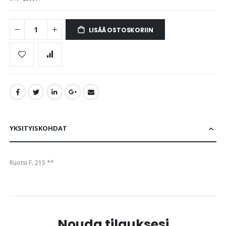
images
gallery
LISÄÄ OSTOSKORIIN
YKSITYISKOHDAT
Ruotsi F. 215 **
Nouda tilauksesi