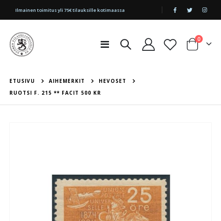
|
Ilmainen toimitus yli 75€ tilauksille kotimaassa
tuotetta
0
Toggle
Cart
Nav
ETUSIVU
AIHEMERKIT
HEVOSET
RUOTSI F. 215 ** FACIT 500 KR
Skip
to
the
end
of
the
images
gallery