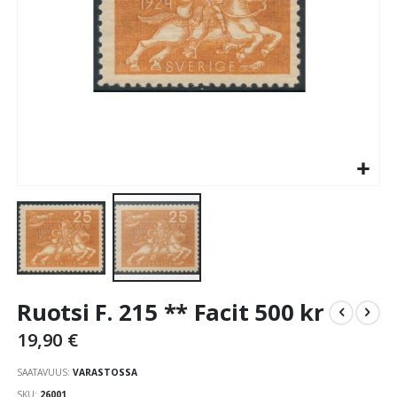
Skip
Ruotsi F. 215 ** Facit 500 kr
to
the
19,90 €
beginning
of
SAATAVUUS:
VARASTOSSA
the
SKU
26001