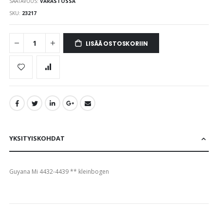
SAATAVUUS:
VARASTOSSA
images
gallery
SKU
23217
LISÄÄ OSTOSKORIIN
YKSITYISKOHDAT
Guyana Mi 4432-4439 ** kleinbogen