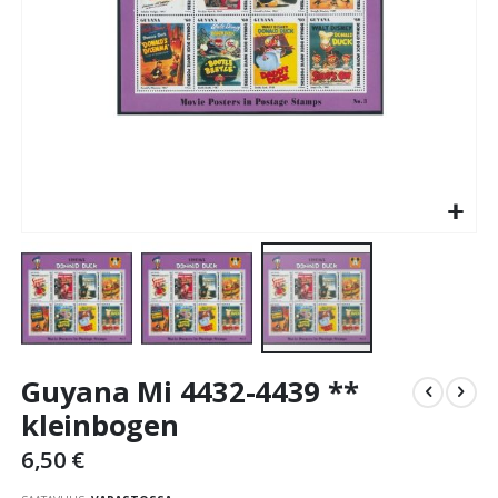
Skip
Guyana Mi 4432-4439 **
to
the
kleinbogen
beginning
6,50 €
of
the