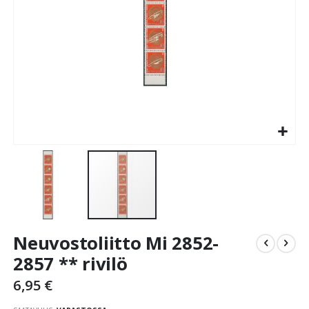
Skip
Neuvostoliitto Mi 2852-
to
the
2857 ** rivilö
beginning
6,95 €
of
the