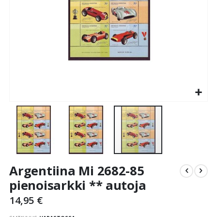
Skip
Argentiina Mi 2682-85
to
the
pienoisarkki ** autoja
beginning
14,95 €
of
the