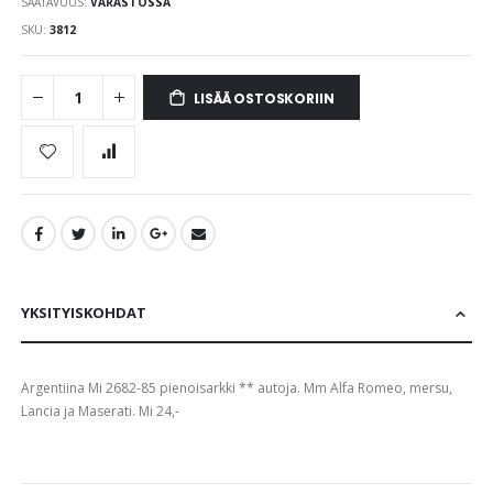
SAATAVUUS:
VARASTOSSA
images
gallery
SKU
3812
LISÄÄ OSTOSKORIIN
YKSITYISKOHDAT
Argentiina Mi 2682-85 pienoisarkki ** autoja. Mm Alfa Romeo, mersu,
Lancia ja Maserati. Mi 24,-