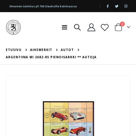
|
Ilmainen toimitus yli 75€ tilauksille kotimaassa
tuotetta
0
Toggle
Cart
Nav
ETUSIVU
AIHEMERKIT
AUTOT
ARGENTIINA MI 2682-85 PIENOISARKKI ** AUTOJA
Skip
to
the
end
of
the
images
gallery