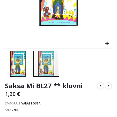
Skip
Saksa Mi BL27 ** klovni
to
the
1,20 €
beginning
of
SAATAVUUS:
VARASTOSSA
the
SKU
7788
images