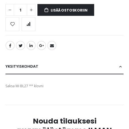
gallery
LISÄÄ OSTOSKORIIN
YKSITYISKOHDAT
Saksa Mi BL27 ** klovni
Nouda tilauksesi