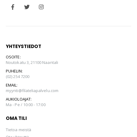
YHTEYSTIEDOT
OSOITE:
Noutokatu 3, 21100 Naantali
PUHELIN:
(02) 254 7200
EMAIL:
myynti@filateliapalvelu.com
AUKIOLOAJAT:
Ma - Pe / 10:00 - 17:00
OMA TILI
Tietoa meistä