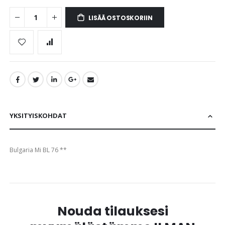
gallery
LISÄÄ OSTOSKORIIN
YKSITYISKOHDAT
Bulgaria Mi BL 76 **
Nouda tilauksesi