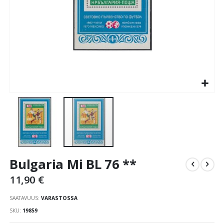
Skip
Bulgaria Mi BL 76 **
to
the
11,90 €
beginning
of
SAATAVUUS:
VARASTOSSA
the
SKU
19859
images