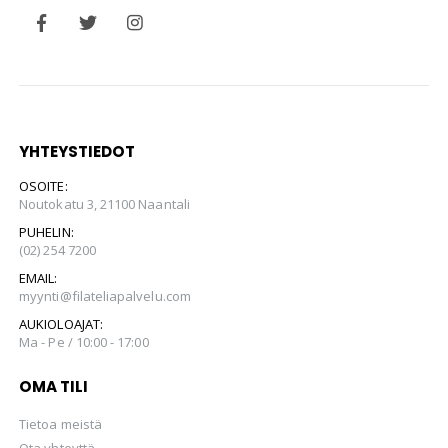
YHTEYSTIEDOT
OSOITE:
Noutokatu 3, 21100 Naantali
PUHELIN:
(02) 254 7200
EMAIL:
myynti@filateliapalvelu.com
AUKIOLOAJAT:
Ma - Pe / 10:00 - 17:00
OMA TILI
Tietoa meistä