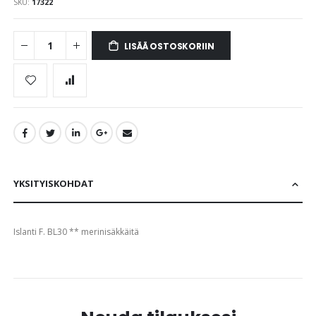
gallery
SKU
17322
LISÄÄ OSTOSKORIIN
YKSITYISKOHDAT
Islanti F. BL30 ** merinisäkkäitä