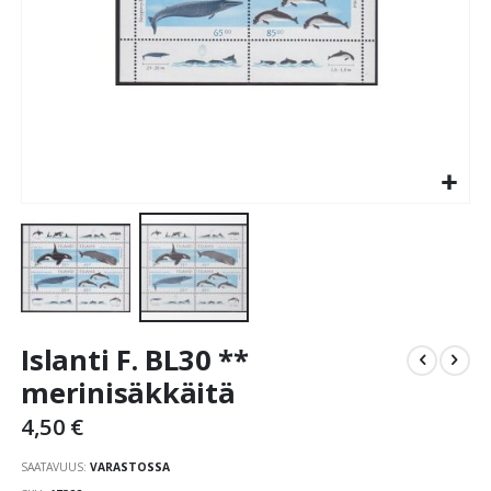
Skip
Islanti F. BL30 **
to
the
merinisäkkäitä
beginning
4,50 €
of
the
SAATAVUUS:
VARASTOSSA
images