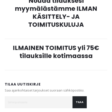
Nouda tilauksesi
myymälästämme ILMAN
KÄSITTELY- JA
TOIMITUSKULUJA
ILMAINEN TOIMITUS yli 75€
tilauksille kotimaassa
TILAA UUTISKIRJE
Saa ajankohtaiset tarjoukset suoraan sähköpostiisi.
TILAA