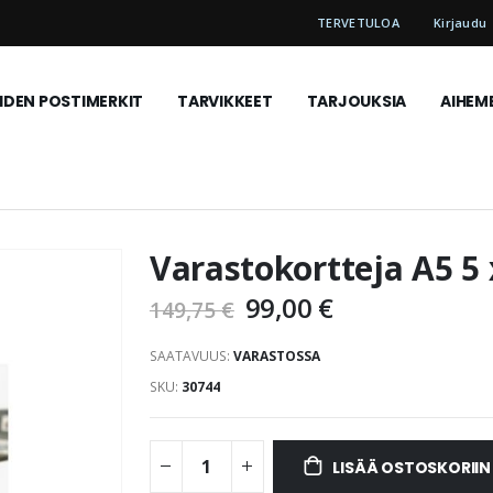
TERVETULOA
Kirjaudu
DEN POSTIMERKIT
TARVIKKEET
TARJOUKSIA
AIHEM
Varastokortteja A5 5 
99,00 €
149,75 €
SAATAVUUS:
VARASTOSSA
SKU
30744
LISÄÄ OSTOSKORIIN