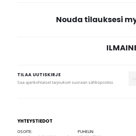
gallery
Nouda tilauksesi 
ILMAINE
TILAA UUTISKIRJE
Saa ajankohtaiset tarjoukset suoraan sähköpostiisi.
YHTEYSTIEDOT
OSOITE:
PUHELIN: