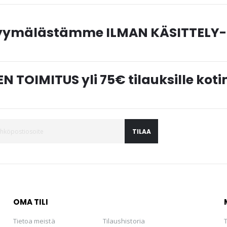
myymälästämme ILMAN KÄSITTELY-
N TOIMITUS yli 75€ tilauksille ko
TILAA
OMA TILI
Tietoa meistä
Tilaushistoria