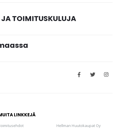
 JA TOIMITUSKULUJA
timaassa
MUITA LINKKEJÄ
Toimitusehdot
Hellman Huutokaupat Oy