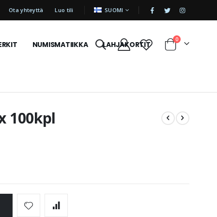
|
KIELI
Ota yhteyttä
Luo tili
SUOMI
tuotetta
0
ERKIT
NUMISMATIIKKA
LAHJAKORTIT
Cart
x 100kpl