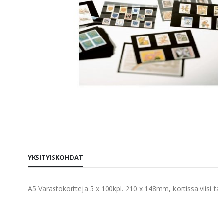
Skip
to
YKSITYISKOHDAT
the
beginning
of
A5 Varastokortteja 5 x 100kpl. 210 x 148mm, kortissa viisi t
the
images