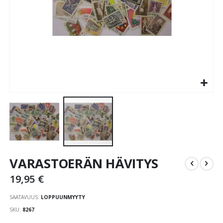
Skip
VARASTOERÄN HÄVITYS
to
the
19,95 €
beginning
of
SAATAVUUS:
LOPPUUNMYYTY
the
SKU
8267
images