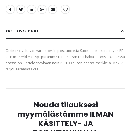
gallery
YKSITYISKOHDAT
Ostimme valtavan varastoerän postituoretta Suomea, mukana myös PR-
ja TUB-merkkejä. Nyt puramme tämän erän tosi halvalla pois. Jokaisessa
erässä on luetteloarvoltaan noin 80-100 euron edestä merkkejä! Max. 2
tarjouserää/asiakas
Nouda tilauksesi
myymälästämme ILMAN
KÄSITTELY- JA