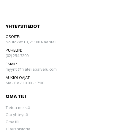
YHTEYSTIEDOT
OSOITE:
Noutokatu 3, 21100 Naantali
PUHELIN:
(02) 254 7200
EMAIL:
myynti@filateliapalvelu.com
AUKIOLOAJAT:
Ma - Pe / 10:00 - 17:00
OMA TILI
Tietoa meistä
Ota yhteyttä
Oma tili
Tilaushistoria