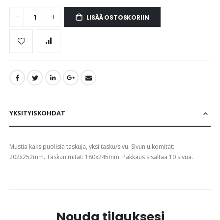
gallery
LISÄÄ OSTOSKORIIN
YKSITYISKOHDAT
Mustia kaksipuolisia taskuja, yksi tasku/sivu. Sivun ulkomitat:
202x252mm. Taskun mitat: 180x245mm. Pakkaus sisältää 10 sivua.
Nouda tilauksesi