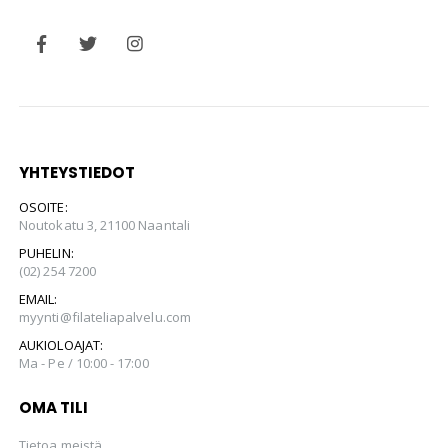
YHTEYSTIEDOT
OSOITE:
Noutokatu 3, 21100 Naantali
PUHELIN:
(02) 254 7200
EMAIL:
myynti@filateliapalvelu.com
AUKIOLOAJAT:
Ma - Pe / 10:00 - 17:00
OMA TILI
Tietoa meistä