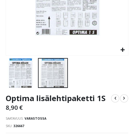
Skip
Optima lisälehtipaketti 1S
to
the
8,90 €
beginning
of
SAATAVUUS:
VARASTOSSA
the
SKU
326667
images