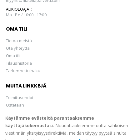
myynti@filateliapalvelu.com
AUKIOLOAJAT:
Ma - Pe / 10:00 - 17:00
OMA TILI
Tietoa meistä
Ota yhteyttä
Oma tili
Tilaushistoria
Tarkennettu haku
MUITA LINKKEJÄ
Toimitusehdot
Ostetaan
Hellman Huutokaupat Oy
Käytämme evästeitä parantaaksemme
käyttäjäkokemustasi.
Noudattaaksemme uutta sähköisen
viestinnän yksityisyysdirektiiviä, meidän täytyy pyytää sinulta