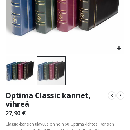
Skip
Optima Classic kannet,
to
the
vihreä
beginning
27,90 €
of
the
Classic -kansien tilavuus on noin 60 Optima -lehteä. Kansien
images