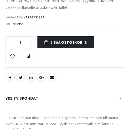
ulkomitat ovat 245 x 270 mm. Väri: vihreä. Tyylikkäät kannet
gallery
vaikka millaiselle arvokokoelmalle!
SAATAVUUS:
VARASTOSSA
SKU
335950
LISÄÄ OSTOSKORIIN
YKSITYISKOHDAT
Classic -kansien tilavuus on noin 60 Optima -lehteä. Kansien ulkomitat
ovat 245 x 270 mm. Väri: vihreä. Tyylikkäät kannet vaikka millaiselle