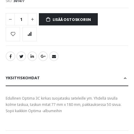
gallery
SKU
361477
LISÄÄ OSTOSKORIIN
YKSITYISKOHDAT
Edullinen Optima 3C kirkas suojatasku seteleille ym. Yhdellä sivulla
kolme taskua, taskun mitat 77 mm x 180 mm, pakkauksessa 50 sivua.
Sopii kaikkiin Optima -albumeihin