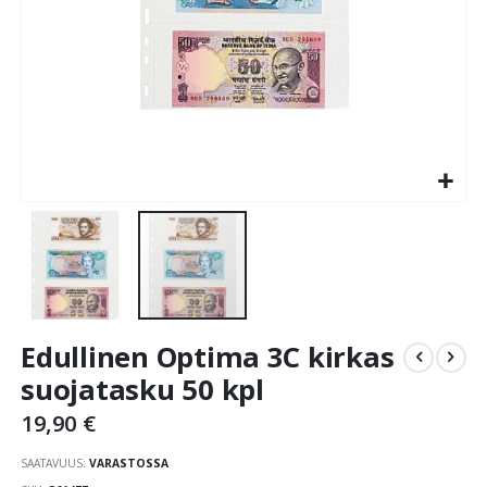
Skip
Edullinen Optima 3C kirkas
to
the
suojatasku 50 kpl
beginning
19,90 €
of
the
SAATAVUUS:
VARASTOSSA
images