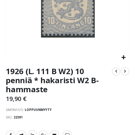
Skip
1926 (L. 111 B W2) 10
to
the
penniä * hakaristi W2 B-
beginning
hammaste
of
the
19,90 €
images
gallery
SAATAVUUS:
LOPPUUNMYYTY
SKU
22381