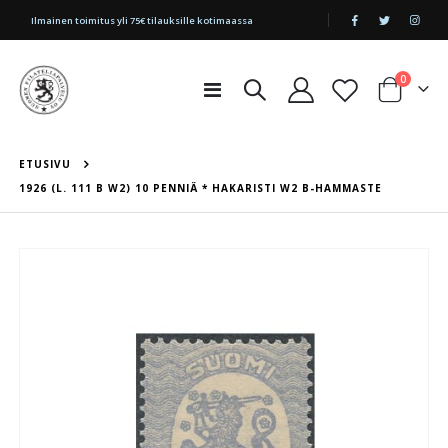
|
Ilmainen toimitus yli 75€ tilauksille kotimaassa
tuotetta
0
Toggle
Cart
Nav
ETUSIVU
1926 (L. 111 B W2) 10 PENNIÄ * HAKARISTI W2 B-HAMMASTE
Skip
to
the
end
of
the
images
gallery