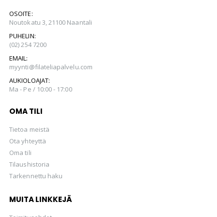
OSOITE:
Noutokatu 3, 21100 Naantali
PUHELIN:
(02) 254 7200
EMAIL:
myynti@filateliapalvelu.com
AUKIOLOAJAT:
Ma - Pe / 10:00 - 17:00
OMA TILI
Tietoa meistä
Ota yhteyttä
Oma tili
Tilaushistoria
Tarkennettu haku
MUITA LINKKEJÄ