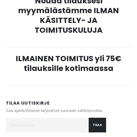
Nouda tilauksesi
myymälästämme ILMAN
KÄSITTELY- JA
TOIMITUSKULUJA
ILMAINEN TOIMITUS yli 75€
tilauksille kotimaassa
TILAA UUTISKIRJE
Saa ajankohtaiset tarjoukset suoraan sähköpostiisi.
TILAA