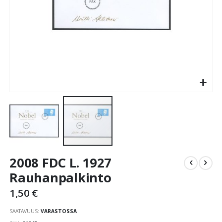
Skip
2008 FDC L. 1927
to
the
Rauhanpalkinto
beginning
1,50 €
of
the
SAATAVUUS:
VARASTOSSA
images