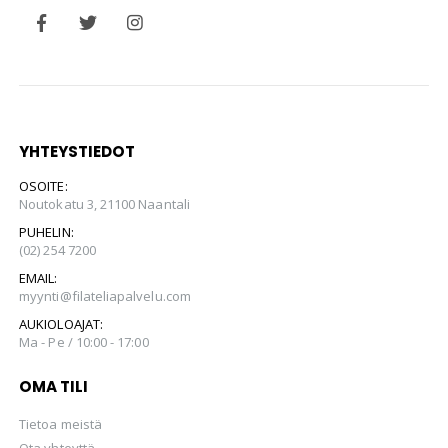
YHTEYSTIEDOT
OSOITE:
Noutokatu 3, 21100 Naantali
PUHELIN:
(02) 254 7200
EMAIL:
myynti@filateliapalvelu.com
AUKIOLOAJAT:
Ma - Pe / 10:00 - 17:00
OMA TILI
Tietoa meistä