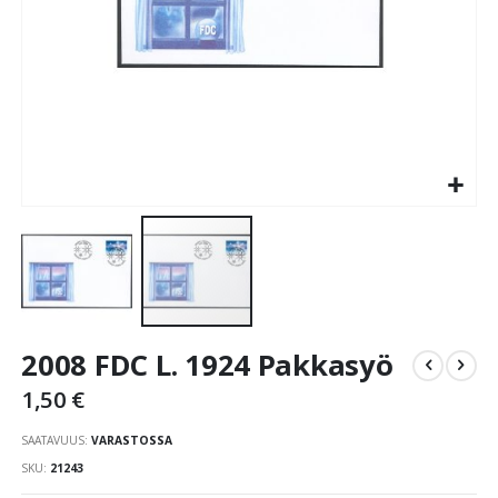
Skip
2008 FDC L. 1924 Pakkasyö
to
the
1,50 €
beginning
of
SAATAVUUS:
VARASTOSSA
the
SKU
21243
images