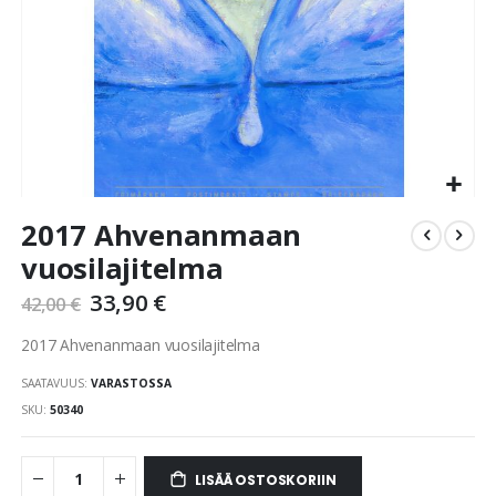
Skip
2017 Ahvenanmaan
to
the
vuosilajitelma
beginning
33,90 €
of
42,00 €
the
2017 Ahvenanmaan vuosilajitelma
images
gallery
SAATAVUUS:
VARASTOSSA
SKU
50340
LISÄÄ OSTOSKORIIN