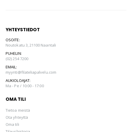
YHTEYSTIEDOT
OSOITE:
Noutokatu 3, 21100 Naantali
PUHELIN:
(02) 254 7200
EMAIL:
myynti@filateliapalvelu.com
AUKIOLOAJAT:
Ma - Pe / 10:00 - 17:00
OMA TILI
Tietoa meistä
Ota yhteyttä
Oma tili
Tilaushistoria