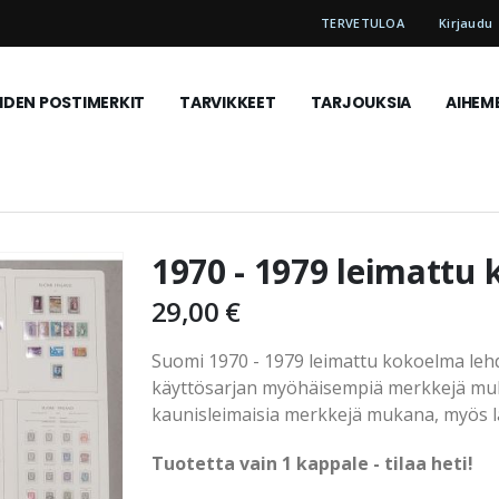
TERVETULOA
Kirjaudu
DEN POSTIMERKIT
TARVIKKEET
TARJOUKSIA
AIHEM
1970 - 1979 leimattu 
29,00 €
Suomi 1970 - 1979 leimattu kokoelma lehdi
käyttösarjan myöhäisempiä merkkejä mu
kaunisleimaisia merkkejä mukana, myös lä
Tuotetta vain 1 kappale - tilaa heti!