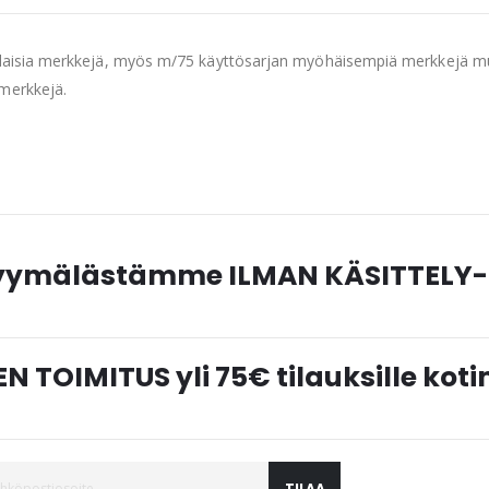
erilaisia merkkejä, myös m/75 käyttösarjan myöhäisempiä merkkejä 
 merkkejä.
myymälästämme ILMAN KÄSITTELY-
N TOIMITUS yli 75€ tilauksille ko
TILAA