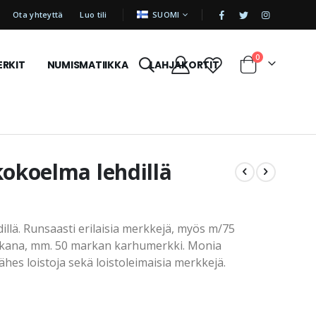
|
KIELI
Ota yhteyttä
Luo tili
SUOMI
tuotetta
0
ERKIT
NUMISMATIIKKA
LAHJAKORTIT
Cart
kokoelma lehdillä
llä. Runsaasti erilaisia merkkejä, myös m/75
kana, mm. 50 markan karhumerkki. Monia
hes loistoja sekä loistoleimaisia merkkejä.