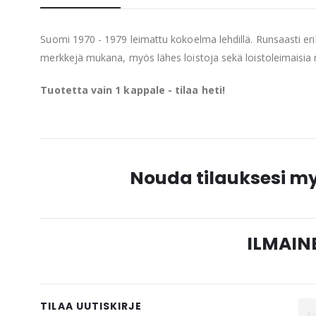
beginning
of
Suomi 1970 - 1979 leimattu kokoelma lehdillä. Runsaasti 
the
merkkejä mukana, myös lähes loistoja sekä loistoleimaisia
images
gallery
Tuotetta vain 1 kappale - tilaa heti!
Nouda tilauksesi 
ILMAINE
TILAA UUTISKIRJE