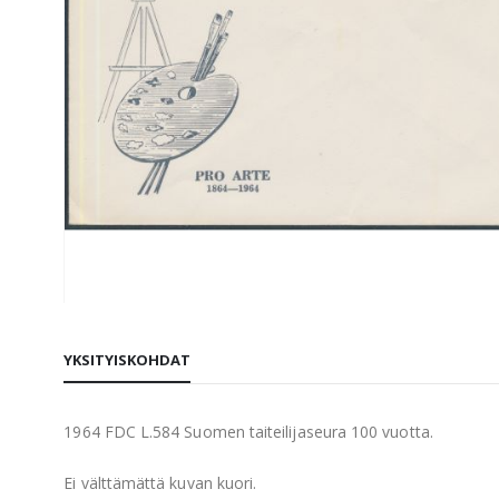
Skip
to
YKSITYISKOHDAT
the
beginning
of
1964 FDC L.584 Suomen taiteilijaseura 100 vuotta.
the
images
Ei välttämättä kuvan kuori.