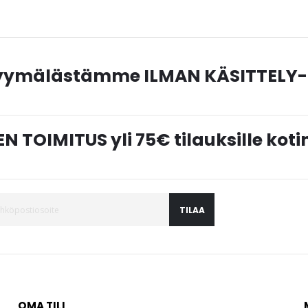
myymälästämme ILMAN KÄSITTELY-
N TOIMITUS yli 75€ tilauksille ko
TILAA
OMA TILI