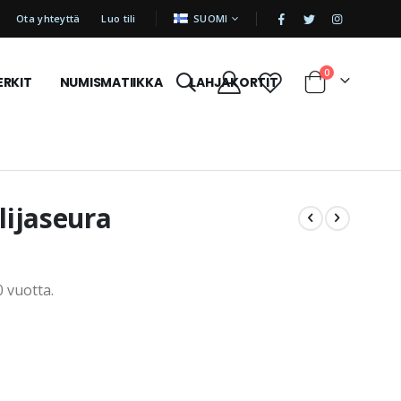
|
KIELI
Ota yhteyttä
Luo tili
SUOMI
tuotetta
0
ERKIT
NUMISMATIIKKA
LAHJAKORTIT
Cart
lijaseura
 vuotta.