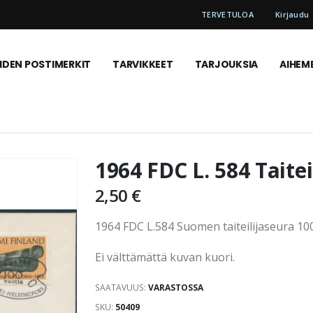
TERVETULOA
Kirjaudu
DEN POSTIMERKIT
TARVIKKEET
TARJOUKSIA
AIHEM
1964 FDC L. 584 Taitei
2,50 €
1964 FDC L.584 Suomen taiteilijaseura 100
Ei välttämättä kuvan kuori.
SAATAVUUS:
VARASTOSSA
SKU
50409