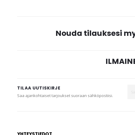
gallery
Nouda tilauksesi 
ILMAINE
TILAA UUTISKIRJE
Saa ajankohtaiset tarjoukset suoraan sähköpostiisi.
YHTEYSTIEDOT