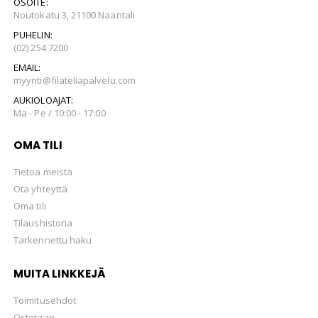
OSOITE:
Noutokatu 3, 21100 Naantali
PUHELIN:
(02) 254 7200
EMAIL:
myynti@filateliapalvelu.com
AUKIOLOAJAT:
Ma - Pe / 10:00 - 17:00
OMA TILI
Tietoa meistä
Ota yhteyttä
Oma tili
Tilaushistoria
Tarkennettu haku
MUITA LINKKEJÄ
Toimitusehdot
Ostetaan