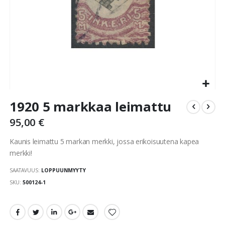
Skip
1920 5 markkaa leimattu
to
the
95,00 €
beginning
of
Kaunis leimattu 5 markan merkki, jossa erikoisuutena kapea
the
merkki!
images
gallery
SAATAVUUS:
LOPPUUNMYYTY
SKU
500124-1