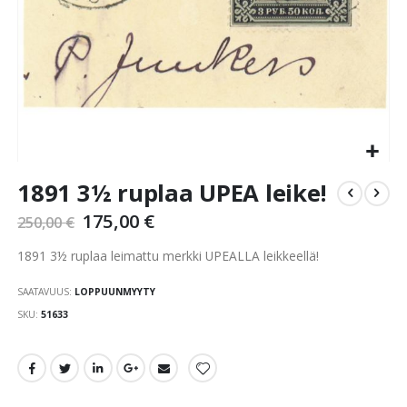
Skip
1891 3½ ruplaa UPEA leike!
to
the
175,00 €
250,00 €
beginning
of
1891 3½ ruplaa leimattu merkki UPEALLA leikkeellä!
the
images
SAATAVUUS:
LOPPUUNMYYTY
gallery
SKU
51633