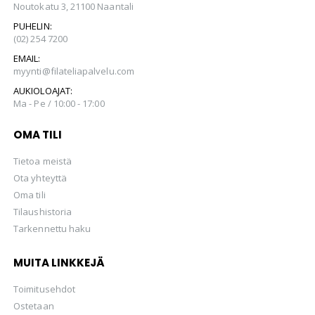
Noutokatu 3, 21100 Naantali
PUHELIN:
(02) 254 7200
EMAIL:
myynti@filateliapalvelu.com
AUKIOLOAJAT:
Ma - Pe / 10:00 - 17:00
OMA TILI
Tietoa meistä
Ota yhteyttä
Oma tili
Tilaushistoria
Tarkennettu haku
MUITA LINKKEJÄ
Toimitusehdot
Ostetaan