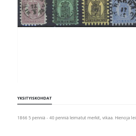
Skip
to
YKSITYISKOHDAT
the
beginning
of
1866 5 penniä - 40 penniä leimatut merkit, vikaa. Hienoja le
the
images