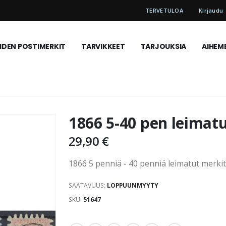
TERVETULOA
Kirjaudu
DEN POSTIMERKIT
TARVIKKEET
TARJOUKSIA
AIHEM
1866 5-40 pen leimatu
29,90 €
1866 5 penniä - 40 penniä leimatut merkit,
SAATAVUUS:
LOPPUUNMYYTY
SKU
51647