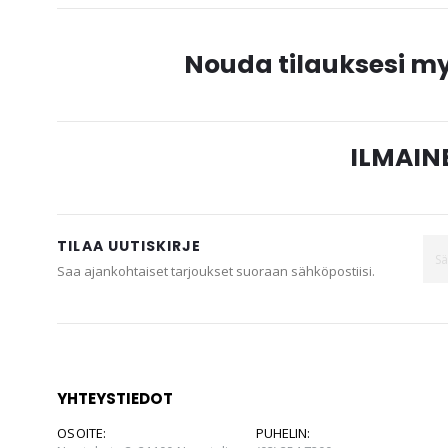
gallery
Nouda tilauksesi 
ILMAINE
TILAA UUTISKIRJE
Saa ajankohtaiset tarjoukset suoraan sähköpostiisi.
YHTEYSTIEDOT
OSOITE:
PUHELIN: