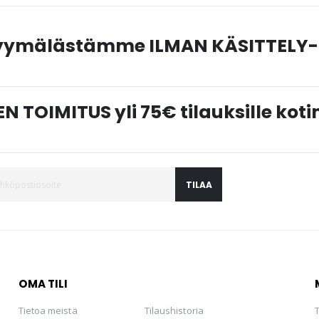
myymälästämme ILMAN KÄSITTELY-
N TOIMITUS yli 75€ tilauksille ko
TILAA
OMA TILI
Tietoa meistä
Tilaushistoria