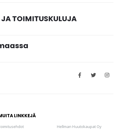
 JA TOIMITUSKULUJA
timaassa
MUITA LINKKEJÄ
Toimitusehdot
Hellman Huutokaupat Oy