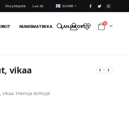
|
KIELI
Ota yhteyttä
Luo tili
SUOMI
tuotetta
0
ERKIT
NUMISMATIIKKA
LAHJAKORTIT
Cart
t, vikaa
 vikaa. Hienoja leimoja!