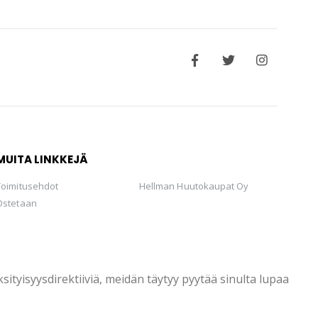
MUITA LINKKEJÄ
Toimitusehdot
Hellman Huutokaupat Oy
Ostetaan
tyisyysdirektiiviä, meidän täytyy pyytää sinulta lupaa