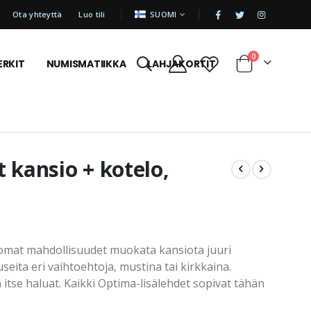
|
KIELI
Ota yhteyttä
Luo tili
SUOMI
tuotetta
0
ERKIT
NUMISMATIIKKA
LAHJAKORTIT
Cart
 kansio + kotelo,
tomat mahdollisuudet muokata kansiota juuri
 useita eri vaihtoehtoja, mustina tai kirkkaina.
itse haluat. Kaikki Optima-lisälehdet sopivat tähän