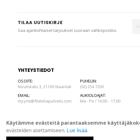
TILAA UUTISKIRJE
Saa ajankohtaiset tarjoukset suoraan sähköpostiisi.
YHTEYSTIEDOT
OSOITE:
PUHELIN:
Noutokatu 3, 21100 Naantali
(02) 254 7200
EMAIL:
AUKIOLOAJAT:
myynti@filateliapalvelu.com
Ma - Pe / 10:00 - 17:00
Käytämme evästeitä parantaaksemme käyttäjäkok
evästeiden asettamiseen.
Lue lisää
.
© Suomen Filateliapalvelu Oy 2022. All Rights Reserved.