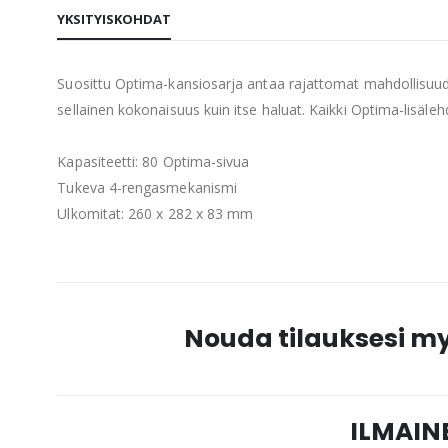
YKSITYISKOHDAT
beginning
of
the
Suosittu Optima-kansiosarja antaa rajattomat mahdollisuudet 
images
sellainen kokonaisuus kuin itse haluat. Kaikki Optima-lisäle
gallery
Kapasiteetti: 80 Optima-sivua
Tukeva 4-rengasmekanismi
Ulkomitat: 260 x 282 x 83 mm
Nouda tilauksesi 
ILMAINE