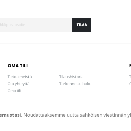
TILAA
OMA TILI
Tietoa meistä
Tilaushistoria
Ota yhteyttä
Tarkennettu haku
Oma tili
emustasi.
Noudattaaksemme uutta sähköisen viestinnän yksi