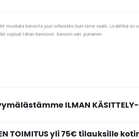
muokata kansiota juuri sellaiseksi kuin tarve vaatii. Lisälehtiä on us
hdet sopivat tähän kansioon. Kansion väri: punainen.
myymälästämme ILMAN KÄSITTELY-
N TOIMITUS yli 75€ tilauksille ko