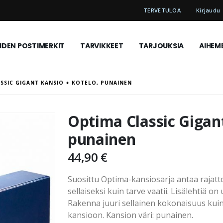
TERVETULOA
Kirjaudu
DEN POSTIMERKIT
TARVIKKEET
TARJOUKSIA
AIHEM
SSIC GIGANT KANSIO + KOTELO, PUNAINEN
Optima Classic Gigant
punainen
44,90 €
Suosittu Optima-kansiosarja antaa rajat
sellaiseksi kuin tarve vaatii. Lisälehtiä on
Rakenna juuri sellainen kokonaisuus kuin 
kansioon. Kansion väri: punainen.