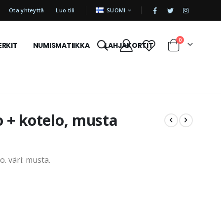
|
KIELI
Ota yhteyttä
Luo tili
SUOMI
tuotetta
0
ERKIT
NUMISMATIIKKA
LAHJAKORTIT
Cart
o + kotelo, musta
. väri: musta.