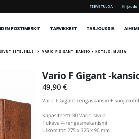
TERVETULOA
Kirjaudu
DEN POSTIMERKIT
TARVIKKEET
TARJOUKSIA
AIHEM
 SIVUT SETELEILLE
VARIO F GIGANT -KANSIO + KOTELO, MUSTA
Vario F Gigant -kansi
49,90 €
Vario F Gigant-rengaskansio + suojakotelo
Kapasiteetti: 80 Vario-sivua
Tukeva 4-rengasmekanismi
Ulkomitat: 275 x 325 x 90 mm