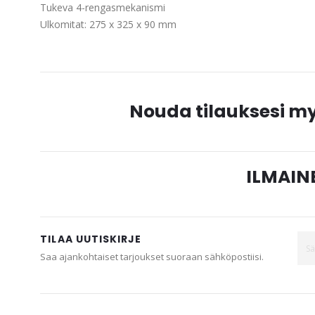
gallery
Tukeva 4-rengasmekanismi
Ulkomitat: 275 x 325 x 90 mm
Nouda tilauksesi 
ILMAINE
TILAA UUTISKIRJE
Saa ajankohtaiset tarjoukset suoraan sähköpostiisi.