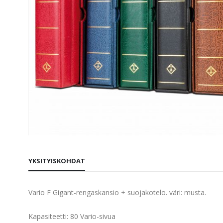
Skip
to
YKSITYISKOHDAT
the
beginning
of
Vario F Gigant-rengaskansio + suojakotelo. väri: musta.
the
images
Kapasiteetti: 80 Vario-sivua